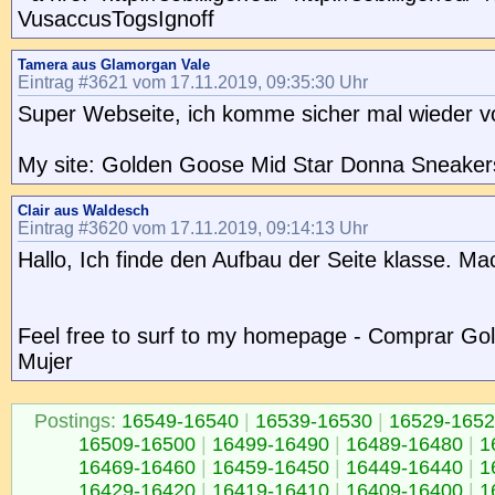
VusaccusTogsIgnoff
Tamera aus Glamorgan Vale
Eintrag #3621 vom 17.11.2019, 09:35:30 Uhr
Super Webseite, ich komme sicher mal wieder vo
My site: Golden Goose Mid Star Donna Sneaker
Clair aus Waldesch
Eintrag #3620 vom 17.11.2019, 09:14:13 Uhr
Hallo, Ich finde den Aufbau der Seite klasse. Mac
Feel free to surf to my homepage - Comprar Go
Mujer
Postings:
16549-16540
|
16539-16530
|
16529-165
16509-16500
|
16499-16490
|
16489-16480
|
1
16469-16460
|
16459-16450
|
16449-16440
|
1
16429-16420
|
16419-16410
|
16409-16400
|
1