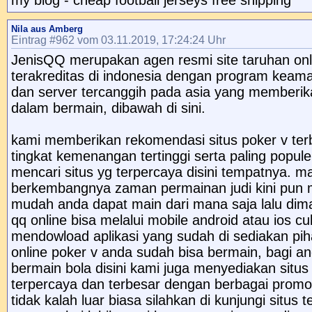
my blog - cheap football jerseys free shipping
Nila aus Amberg
Eintrag #962 vom 03.11.2019, 17:24:24 Uhr
JenisQQ merupakan agen resmi site taruhan onl
terakreditas di indonesia dengan program keam
dan server tercanggih pada asia yang memberi
dalam bermain, dibawah di sini.
kami memberikan rekomendasi situs poker v terb
tingkat kemenangan tertinggi serta paling populer
mencari situs yg terpercaya disini tempatnya. m
berkembangnya zaman permainan judi kini pun m
mudah anda dapat main dari mana saja lalu dim
qq online bisa melalui mobile android atau ios c
mendowload aplikasi yang sudah di sediakan pih
online poker v anda sudah bisa bermain, bagi a
bermain bola disini kami juga menyediakan situs 
terpercaya dan terbesar dengan berbagai promo
tidak kalah luar biasa silahkan di kunjungi situs 