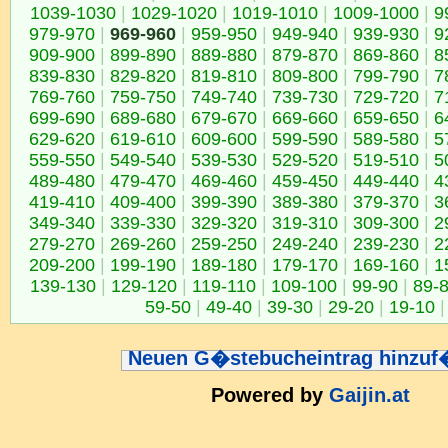
1039-1030
|
1029-1020
|
1019-1010
|
1009-1000
|
9
979-970
|
969-960
|
959-950
|
949-940
|
939-930
|
9
909-900
|
899-890
|
889-880
|
879-870
|
869-860
|
8
839-830
|
829-820
|
819-810
|
809-800
|
799-790
|
7
769-760
|
759-750
|
749-740
|
739-730
|
729-720
|
7
699-690
|
689-680
|
679-670
|
669-660
|
659-650
|
6
629-620
|
619-610
|
609-600
|
599-590
|
589-580
|
5
559-550
|
549-540
|
539-530
|
529-520
|
519-510
|
5
489-480
|
479-470
|
469-460
|
459-450
|
449-440
|
4
419-410
|
409-400
|
399-390
|
389-380
|
379-370
|
3
349-340
|
339-330
|
329-320
|
319-310
|
309-300
|
2
279-270
|
269-260
|
259-250
|
249-240
|
239-230
|
2
209-200
|
199-190
|
189-180
|
179-170
|
169-160
|
1
139-130
|
129-120
|
119-110
|
109-100
|
99-90
|
89-
59-50
|
49-40
|
39-30
|
29-20
|
19-10
|
Neuen G�stebucheintrag hinzu
Powered by
Gaijin.at