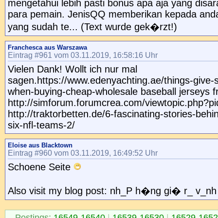
mengetahui lebih pasti bonus apa aja yang disa
para pemain. JenisQQ memberikan kepada and
yang sudah te... (Text wurde gek�rzt!)
Franchesca aus Warszawa
Eintrag #961 vom 03.11.2019, 16:58:16 Uhr
Vielen Dank! Wollt ich nur mal
sagen.https://www.edenyachting.ae/things-give-
when-buying-cheap-wholesale baseball jerseys fr
http://simforum.forumcrea.com/viewtopic.php?p
http://traktorbetten.de/6-fascinating-stories-beh
six-nfl-teams-2/
Eloise aus Blacktown
Eintrag #960 vom 03.11.2019, 16:49:52 Uhr
Schoene Seite
Also visit my blog post: nh_P h�ng gi� r_ v_nh
Postings:
16549-16540
|
16539-16530
|
16529-165