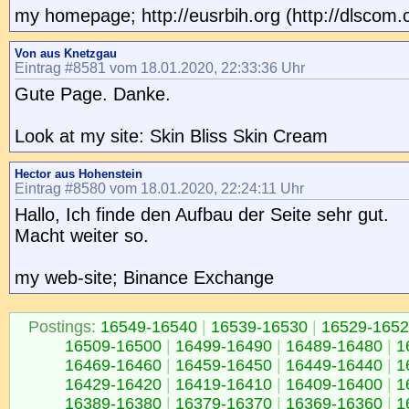
my homepage; http://eusrbih.org (http://dlscom.
Von aus Knetzgau
Eintrag #8581 vom 18.01.2020, 22:33:36 Uhr
Gute Page. Danke.
Look at my site: Skin Bliss Skin Cream
Hector aus Hohenstein
Eintrag #8580 vom 18.01.2020, 22:24:11 Uhr
Hallo, Ich finde den Aufbau der Seite sehr gut.
Macht weiter so.
my web-site; Binance Exchange
Postings:
16549-16540
|
16539-16530
|
16529-165
16509-16500
|
16499-16490
|
16489-16480
|
1
16469-16460
|
16459-16450
|
16449-16440
|
1
16429-16420
|
16419-16410
|
16409-16400
|
1
16389-16380
|
16379-16370
|
16369-16360
|
1