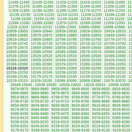
11449-11440
|
11439-11430
|
11429-11420
|
11419-11410
|
11409-11400
|
11
11379-11370
|
11369-11360
|
11359-11350
|
11349-11340
|
11339-11330
|
11
11309-11300
|
11299-11290
|
11289-11280
|
11279-11270
|
11269-11260
|
11
11239-11230
|
11229-11220
|
11219-11210
|
11209-11200
|
11199-11190
|
11
11169-11160
|
11159-11150
|
11149-11140
|
11139-11130
|
11129-11120
|
11
11099-11090
|
11089-11080
|
11079-11070
|
11069-11060
|
11059-11050
|
11
11029-11020
|
11019-11010
|
11009-11000
|
10999-10990
|
10989-10980
|
10
10959-10950
|
10949-10940
|
10939-10930
|
10929-10920
|
10919-10910
|
1
10889-10880
|
10879-10870
|
10869-10860
|
10859-10850
|
10849-10840
|
1
10819-10810
|
10809-10800
|
10799-10790
|
10789-10780
|
10779-10770
|
1
10749-10740
|
10739-10730
|
10729-10720
|
10719-10710
|
10709-10700
|
1
10679-10670
|
10669-10660
|
10659-10650
|
10649-10640
|
10639-10630
|
1
10609-10600
|
10599-10590
|
10589-10580
|
10579-10570
|
10569-10560
|
1
10539-10530
|
10529-10520
|
10519-10510
|
10509-10500
|
10499-10490
|
1
10469-10460
|
10459-10450
|
10449-10440
|
10439-10430
|
10429-10420
|
1
10399-10390
|
10389-10380
|
10379-10370
|
10369-10360
|
10359-10350
|
1
10329-10320
|
10319-10310
|
10309-10300
|
10299-10290
|
10289-10280
|
1
10259-10250
|
10249-10240
|
10239-10230
|
10229-10220
|
10219-10210
|
1
10189-10180
|
10179-10170
|
10169-10160
|
10159-10150
|
10149-10140
|
1
10119-10110
|
10109-10100
|
10099-10090
|
10089-10080
|
10079-10070
|
1
10049-10040
|
10039-10030
|
10029-10020
|
10019-10010
|
10009-10000
|
9979-9970
|
9969-9960
|
9959-9950
|
9949-9940
|
9939-9930
|
9929-9920
|
9899-9890
|
9889-9880
|
9879-9870
|
9869-9860
|
9859-9850
|
9849-9840
|
9819-9810
|
9809-9800
|
9799-9790
|
9789-9780
|
9779-9770
|
9769-9760
|
9739-9730
|
9729-9720
|
9719-9710
|
9709-9700
|
9699-9690
|
9689-9680
|
9659-9650
|
9649-9640
|
9639-9630
|
9629-9620
|
9619-9610
|
9609-9600
|
9579-9570
|
9569-9560
|
9559-9550
|
9549-9540
|
9539-9530
|
9529-9520
|
9499-9490
|
9489-9480
|
9479-9470
|
9469-9460
|
9459-9450
|
9449-9440
|
9419-9410
|
9409-9400
|
9399-9390
|
9389-9380
|
9379-9370
|
9369-9360
|
9339-9330
|
9329-9320
|
9319-9310
|
9309-9300
|
9299-9290
|
9289-9280
|
9259-9250
|
9249-9240
|
9239-9230
|
9229-9220
|
9219-9210
|
9209-9200
|
9179-9170
|
9169-9160
|
9159-9150
|
9149-9140
|
9139-9130
|
9129-9120
|