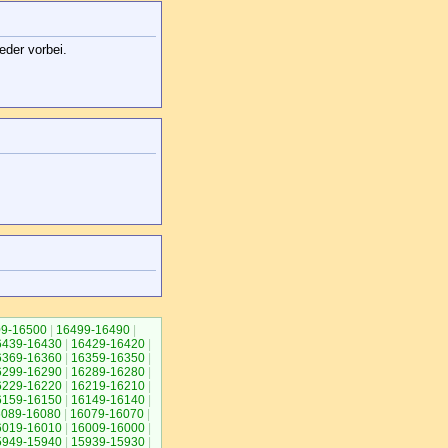
eder vorbei.
9-16500
|
16499-16490
|
6439-16430
|
16429-16420
|
6369-16360
|
16359-16350
|
6299-16290
|
16289-16280
|
6229-16220
|
16219-16210
|
6159-16150
|
16149-16140
|
6089-16080
|
16079-16070
|
6019-16010
|
16009-16000
|
5949-15940
|
15939-15930
|