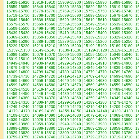
15929-15920
|
15919-15910
|
15909-15900
|
15899-15890
|
15889-15880
|
1
15859-15850
|
15849-15840
|
15839-15830
|
15829-15820
|
15819-15810
|
1
15789-15780
|
15779-15770
|
15769-15760
|
15759-15750
|
15749-15740
|
1
15719-15710
|
15709-15700
|
15699-15690
|
15689-15680
|
15679-15670
|
1
15649-15640
|
15639-15630
|
15629-15620
|
15619-15610
|
15609-15600
|
1
15579-15570
|
15569-15560
|
15559-15550
|
15549-15540
|
15539-15530
|
1
15509-15500
|
15499-15490
|
15489-15480
|
15479-15470
|
15469-15460
|
1
15439-15430
|
15429-15420
|
15419-15410
|
15409-15400
|
15399-15390
|
1
15369-15360
|
15359-15350
|
15349-15340
|
15339-15330
|
15329-15320
|
1
15299-15290
|
15289-15280
|
15279-15270
|
15269-15260
|
15259-15250
|
1
15229-15220
|
15219-15210
|
15209-15200
|
15199-15190
|
15189-15180
|
1
15159-15150
|
15149-15140
|
15139-15130
|
15129-15120
|
15119-15110
|
1
15089-15080
|
15079-15070
|
15069-15060
|
15059-15050
|
15049-15040
|
1
15019-15010
|
15009-15000
|
14999-14990
|
14989-14980
|
14979-14970
|
1
14949-14940
|
14939-14930
|
14929-14920
|
14919-14910
|
14909-14900
|
1
14879-14870
|
14869-14860
|
14859-14850
|
14849-14840
|
14839-14830
|
1
14809-14800
|
14799-14790
|
14789-14780
|
14779-14770
|
14769-14760
|
1
14739-14730
|
14729-14720
|
14719-14710
|
14709-14700
|
14699-14690
|
1
14669-14660
|
14659-14650
|
14649-14640
|
14639-14630
|
14629-14620
|
1
14599-14590
|
14589-14580
|
14579-14570
|
14569-14560
|
14559-14550
|
1
14529-14520
|
14519-14510
|
14509-14500
|
14499-14490
|
14489-14480
|
1
14459-14450
|
14449-14440
|
14439-14430
|
14429-14420
|
14419-14410
|
1
14389-14380
|
14379-14370
|
14369-14360
|
14359-14350
|
14349-14340
|
1
14319-14310
|
14309-14300
|
14299-14290
|
14289-14280
|
14279-14270
|
1
14249-14240
|
14239-14230
|
14229-14220
|
14219-14210
|
14209-14200
|
1
14179-14170
|
14169-14160
|
14159-14150
|
14149-14140
|
14139-14130
|
1
14109-14100
|
14099-14090
|
14089-14080
|
14079-14070
|
14069-14060
|
1
14039-14030
|
14029-14020
|
14019-14010
|
14009-14000
|
13999-13990
|
1
13969-13960
|
13959-13950
|
13949-13940
|
13939-13930
|
13929-13920
|
1
13899-13890
|
13889-13880
|
13879-13870
|
13869-13860
|
13859-13850
|
1
13829-13820
|
13819-13810
|
13809-13800
|
13799-13790
|
13789-13780
|
1
13759-13750
|
13749-13740
|
13739-13730
|
13729-13720
|
13719-13710
|
1