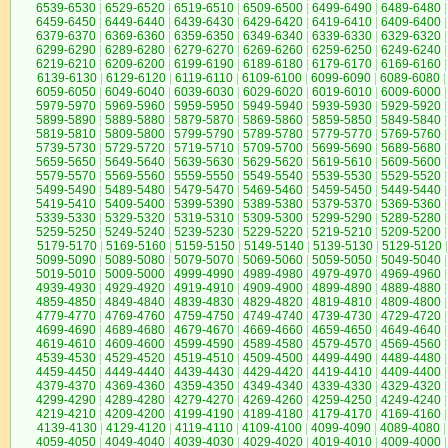
6539-6530
|
6529-6520
|
6519-6510
|
6509-6500
|
6499-6490
|
6489-6480
|
6459-6450
|
6449-6440
|
6439-6430
|
6429-6420
|
6419-6410
|
6409-6400
|
6379-6370
|
6369-6360
|
6359-6350
|
6349-6340
|
6339-6330
|
6329-6320
|
6299-6290
|
6289-6280
|
6279-6270
|
6269-6260
|
6259-6250
|
6249-6240
|
6219-6210
|
6209-6200
|
6199-6190
|
6189-6180
|
6179-6170
|
6169-6160
|
6139-6130
|
6129-6120
|
6119-6110
|
6109-6100
|
6099-6090
|
6089-6080
|
6059-6050
|
6049-6040
|
6039-6030
|
6029-6020
|
6019-6010
|
6009-6000
|
5979-5970
|
5969-5960
|
5959-5950
|
5949-5940
|
5939-5930
|
5929-5920
|
5899-5890
|
5889-5880
|
5879-5870
|
5869-5860
|
5859-5850
|
5849-5840
|
5819-5810
|
5809-5800
|
5799-5790
|
5789-5780
|
5779-5770
|
5769-5760
|
5739-5730
|
5729-5720
|
5719-5710
|
5709-5700
|
5699-5690
|
5689-5680
|
5659-5650
|
5649-5640
|
5639-5630
|
5629-5620
|
5619-5610
|
5609-5600
|
5579-5570
|
5569-5560
|
5559-5550
|
5549-5540
|
5539-5530
|
5529-5520
|
5499-5490
|
5489-5480
|
5479-5470
|
5469-5460
|
5459-5450
|
5449-5440
|
5419-5410
|
5409-5400
|
5399-5390
|
5389-5380
|
5379-5370
|
5369-5360
|
5339-5330
|
5329-5320
|
5319-5310
|
5309-5300
|
5299-5290
|
5289-5280
|
5259-5250
|
5249-5240
|
5239-5230
|
5229-5220
|
5219-5210
|
5209-5200
|
5179-5170
|
5169-5160
|
5159-5150
|
5149-5140
|
5139-5130
|
5129-5120
|
5099-5090
|
5089-5080
|
5079-5070
|
5069-5060
|
5059-5050
|
5049-5040
|
5019-5010
|
5009-5000
|
4999-4990
|
4989-4980
|
4979-4970
|
4969-4960
|
4939-4930
|
4929-4920
|
4919-4910
|
4909-4900
|
4899-4890
|
4889-4880
|
4859-4850
|
4849-4840
|
4839-4830
|
4829-4820
|
4819-4810
|
4809-4800
|
4779-4770
|
4769-4760
|
4759-4750
|
4749-4740
|
4739-4730
|
4729-4720
|
4699-4690
|
4689-4680
|
4679-4670
|
4669-4660
|
4659-4650
|
4649-4640
|
4619-4610
|
4609-4600
|
4599-4590
|
4589-4580
|
4579-4570
|
4569-4560
|
4539-4530
|
4529-4520
|
4519-4510
|
4509-4500
|
4499-4490
|
4489-4480
|
4459-4450
|
4449-4440
|
4439-4430
|
4429-4420
|
4419-4410
|
4409-4400
|
4379-4370
|
4369-4360
|
4359-4350
|
4349-4340
|
4339-4330
|
4329-4320
|
4299-4290
|
4289-4280
|
4279-4270
|
4269-4260
|
4259-4250
|
4249-4240
|
4219-4210
|
4209-4200
|
4199-4190
|
4189-4180
|
4179-4170
|
4169-4160
|
4139-4130
|
4129-4120
|
4119-4110
|
4109-4100
|
4099-4090
|
4089-4080
|
4059-4050
|
4049-4040
|
4039-4030
|
4029-4020
|
4019-4010
|
4009-4000
|