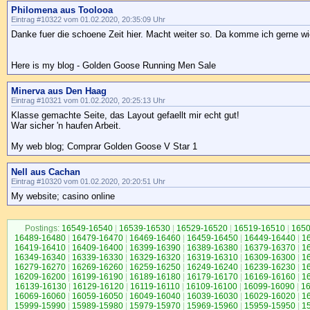
Philomena aus Toolooa
Eintrag #10322 vom 01.02.2020, 20:35:09 Uhr
Danke fuer die schoene Zeit hier. Macht weiter so. Da komme ich gerne wi
Here is my blog - Golden Goose Running Men Sale
Minerva aus Den Haag
Eintrag #10321 vom 01.02.2020, 20:25:13 Uhr
Klasse gemachte Seite, das Layout gefaellt mir echt gut!
War sicher 'n haufen Arbeit.
My web blog; Comprar Golden Goose V Star 1
Nell aus Cachan
Eintrag #10320 vom 01.02.2020, 20:20:51 Uhr
My website; casino online
Postings:
16549-16540
|
16539-16530
|
16529-16520
|
16519-16510
|
1650
16489-16480
|
16479-16470
|
16469-16460
|
16459-16450
|
16449-16440
|
1
16419-16410
|
16409-16400
|
16399-16390
|
16389-16380
|
16379-16370
|
1
16349-16340
|
16339-16330
|
16329-16320
|
16319-16310
|
16309-16300
|
1
16279-16270
|
16269-16260
|
16259-16250
|
16249-16240
|
16239-16230
|
1
16209-16200
|
16199-16190
|
16189-16180
|
16179-16170
|
16169-16160
|
1
16139-16130
|
16129-16120
|
16119-16110
|
16109-16100
|
16099-16090
|
1
16069-16060
|
16059-16050
|
16049-16040
|
16039-16030
|
16029-16020
|
1
15999-15990
|
15989-15980
|
15979-15970
|
15969-15960
|
15959-15950
|
1