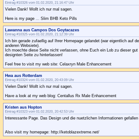
Eintrag #10326 vom 01.02.2020, 21:16:47 Uhr
Vielen Dank! Wollt ich nur mal sagen.
Here is my page ... Slim BHB Keto Pills
Lawanna aus Campos Dos Goytacazes
Eintrag #10325 vom 01.02.2020, 21:12:39 Uhr
Ich bin gerade zufaellig auf Ihrer Homepage gelandet (war eigentlich auf d
anderen Websiete).
Ich moechte diese Seite nicht verlassen, ohne Euch ein Lob zu dieser gut 
designten Seite zu hinterlassen!
Feel free to visit my web site: Celaxryn Male Enhancement
Hwa aus Rotterdam
Eintrag #10324 vom 01.02.2020, 20:43:09 Uhr
Vielen Dank! Wollt ich nur mal sagen.
Have a look at my web blog: Centallus Rx Male Enhancement
Kristen aus Hopton
Eintrag #10323 vom 01.02.2020, 20:42:53 Uhr
Interessante Page. Das Design und die nuetzlichen Informationen gefallen
Also visit my homepage: http://ketoblazextreme.net/