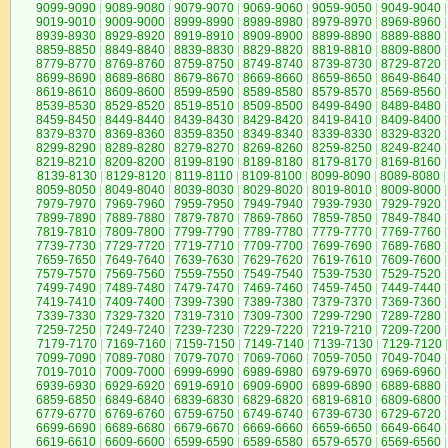
9099-9090
|
9089-9080
|
9079-9070
|
9069-9060
|
9059-9050
|
9049-9040
|
9019-9010
|
9009-9000
|
8999-8990
|
8989-8980
|
8979-8970
|
8969-8960
|
8939-8930
|
8929-8920
|
8919-8910
|
8909-8900
|
8899-8890
|
8889-8880
|
8859-8850
|
8849-8840
|
8839-8830
|
8829-8820
|
8819-8810
|
8809-8800
|
8779-8770
|
8769-8760
|
8759-8750
|
8749-8740
|
8739-8730
|
8729-8720
|
8699-8690
|
8689-8680
|
8679-8670
|
8669-8660
|
8659-8650
|
8649-8640
|
8619-8610
|
8609-8600
|
8599-8590
|
8589-8580
|
8579-8570
|
8569-8560
|
8539-8530
|
8529-8520
|
8519-8510
|
8509-8500
|
8499-8490
|
8489-8480
|
8459-8450
|
8449-8440
|
8439-8430
|
8429-8420
|
8419-8410
|
8409-8400
|
8379-8370
|
8369-8360
|
8359-8350
|
8349-8340
|
8339-8330
|
8329-8320
|
8299-8290
|
8289-8280
|
8279-8270
|
8269-8260
|
8259-8250
|
8249-8240
|
8219-8210
|
8209-8200
|
8199-8190
|
8189-8180
|
8179-8170
|
8169-8160
|
8139-8130
|
8129-8120
|
8119-8110
|
8109-8100
|
8099-8090
|
8089-8080
|
8059-8050
|
8049-8040
|
8039-8030
|
8029-8020
|
8019-8010
|
8009-8000
|
7979-7970
|
7969-7960
|
7959-7950
|
7949-7940
|
7939-7930
|
7929-7920
|
7899-7890
|
7889-7880
|
7879-7870
|
7869-7860
|
7859-7850
|
7849-7840
|
7819-7810
|
7809-7800
|
7799-7790
|
7789-7780
|
7779-7770
|
7769-7760
|
7739-7730
|
7729-7720
|
7719-7710
|
7709-7700
|
7699-7690
|
7689-7680
|
7659-7650
|
7649-7640
|
7639-7630
|
7629-7620
|
7619-7610
|
7609-7600
|
7579-7570
|
7569-7560
|
7559-7550
|
7549-7540
|
7539-7530
|
7529-7520
|
7499-7490
|
7489-7480
|
7479-7470
|
7469-7460
|
7459-7450
|
7449-7440
|
7419-7410
|
7409-7400
|
7399-7390
|
7389-7380
|
7379-7370
|
7369-7360
|
7339-7330
|
7329-7320
|
7319-7310
|
7309-7300
|
7299-7290
|
7289-7280
|
7259-7250
|
7249-7240
|
7239-7230
|
7229-7220
|
7219-7210
|
7209-7200
|
7179-7170
|
7169-7160
|
7159-7150
|
7149-7140
|
7139-7130
|
7129-7120
|
7099-7090
|
7089-7080
|
7079-7070
|
7069-7060
|
7059-7050
|
7049-7040
|
7019-7010
|
7009-7000
|
6999-6990
|
6989-6980
|
6979-6970
|
6969-6960
|
6939-6930
|
6929-6920
|
6919-6910
|
6909-6900
|
6899-6890
|
6889-6880
|
6859-6850
|
6849-6840
|
6839-6830
|
6829-6820
|
6819-6810
|
6809-6800
|
6779-6770
|
6769-6760
|
6759-6750
|
6749-6740
|
6739-6730
|
6729-6720
|
6699-6690
|
6689-6680
|
6679-6670
|
6669-6660
|
6659-6650
|
6649-6640
|
6619-6610
|
6609-6600
|
6599-6590
|
6589-6580
|
6579-6570
|
6569-6560
|