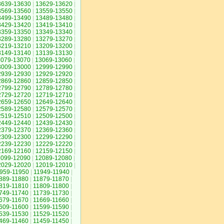
3639-13630
|
13629-13620
|
3569-13560
|
13559-13550
|
3499-13490
|
13489-13480
|
3429-13420
|
13419-13410
|
3359-13350
|
13349-13340
|
3289-13280
|
13279-13270
|
3219-13210
|
13209-13200
|
3149-13140
|
13139-13130
|
3079-13070
|
13069-13060
|
3009-13000
|
12999-12990
|
2939-12930
|
12929-12920
|
2869-12860
|
12859-12850
|
2799-12790
|
12789-12780
|
2729-12720
|
12719-12710
|
2659-12650
|
12649-12640
|
2589-12580
|
12579-12570
|
2519-12510
|
12509-12500
|
2449-12440
|
12439-12430
|
2379-12370
|
12369-12360
|
2309-12300
|
12299-12290
|
2239-12230
|
12229-12220
|
2169-12160
|
12159-12150
|
2099-12090
|
12089-12080
|
2029-12020
|
12019-12010
|
959-11950
|
11949-11940
|
889-11880
|
11879-11870
|
819-11810
|
11809-11800
|
749-11740
|
11739-11730
|
679-11670
|
11669-11660
|
609-11600
|
11599-11590
|
539-11530
|
11529-11520
|
469-11460
|
11459-11450
|