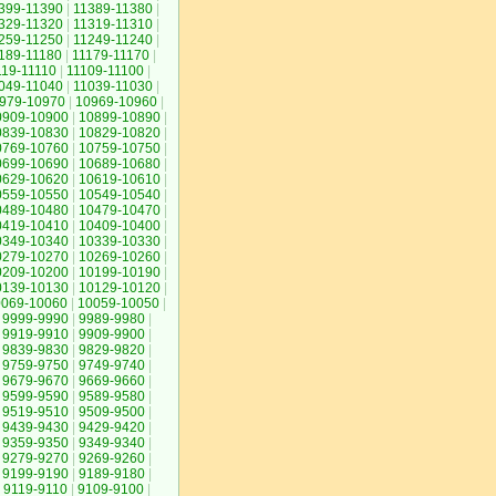
399-11390
|
11389-11380
|
329-11320
|
11319-11310
|
259-11250
|
11249-11240
|
189-11180
|
11179-11170
|
119-11110
|
11109-11100
|
049-11040
|
11039-11030
|
979-10970
|
10969-10960
|
0909-10900
|
10899-10890
|
0839-10830
|
10829-10820
|
0769-10760
|
10759-10750
|
0699-10690
|
10689-10680
|
0629-10620
|
10619-10610
|
0559-10550
|
10549-10540
|
0489-10480
|
10479-10470
|
0419-10410
|
10409-10400
|
0349-10340
|
10339-10330
|
0279-10270
|
10269-10260
|
0209-10200
|
10199-10190
|
0139-10130
|
10129-10120
|
0069-10060
|
10059-10050
|
9999-9990
|
9989-9980
|
9919-9910
|
9909-9900
|
9839-9830
|
9829-9820
|
9759-9750
|
9749-9740
|
9679-9670
|
9669-9660
|
9599-9590
|
9589-9580
|
9519-9510
|
9509-9500
|
9439-9430
|
9429-9420
|
9359-9350
|
9349-9340
|
9279-9270
|
9269-9260
|
9199-9190
|
9189-9180
|
9119-9110
|
9109-9100
|