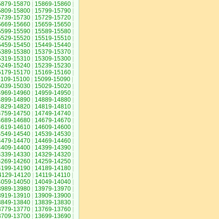
5879-15870
|
15869-15860
|
5809-15800
|
15799-15790
|
5739-15730
|
15729-15720
|
5669-15660
|
15659-15650
|
5599-15590
|
15589-15580
|
5529-15520
|
15519-15510
|
5459-15450
|
15449-15440
|
5389-15380
|
15379-15370
|
5319-15310
|
15309-15300
|
5249-15240
|
15239-15230
|
5179-15170
|
15169-15160
|
5109-15100
|
15099-15090
|
5039-15030
|
15029-15020
|
4969-14960
|
14959-14950
|
4899-14890
|
14889-14880
|
4829-14820
|
14819-14810
|
4759-14750
|
14749-14740
|
4689-14680
|
14679-14670
|
4619-14610
|
14609-14600
|
4549-14540
|
14539-14530
|
4479-14470
|
14469-14460
|
4409-14400
|
14399-14390
|
4339-14330
|
14329-14320
|
4269-14260
|
14259-14250
|
4199-14190
|
14189-14180
|
4129-14120
|
14119-14110
|
4059-14050
|
14049-14040
|
3989-13980
|
13979-13970
|
3919-13910
|
13909-13900
|
3849-13840
|
13839-13830
|
3779-13770
|
13769-13760
|
3709-13700
|
13699-13690
|