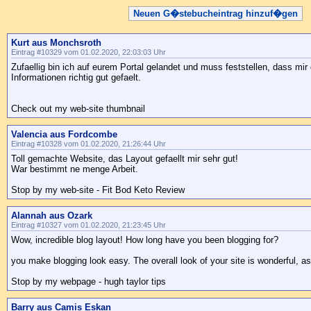
Neuen G�stebucheintrag hinzuf�gen
Kurt aus Monchsroth
Eintrag #10329 vom 01.02.2020, 22:03:03 Uhr
Zufaellig bin ich auf eurem Portal gelandet und muss feststellen, dass mi
Informationen richtig gut gefaelt.
Check out my web-site thumbnail
Valencia aus Fordcombe
Eintrag #10328 vom 01.02.2020, 21:26:44 Uhr
Toll gemachte Website, das Layout gefaellt mir sehr gut!
War bestimmt ne menge Arbeit.
Stop by my web-site - Fit Bod Keto Review
Alannah aus Ozark
Eintrag #10327 vom 01.02.2020, 21:23:45 Uhr
Wow, incredible blog layout! How long have you been blogging for?
you make blogging look easy. The overall look of your site is wonderful, as
Stop by my webpage - hugh taylor tips
Barry aus Camis Eskan