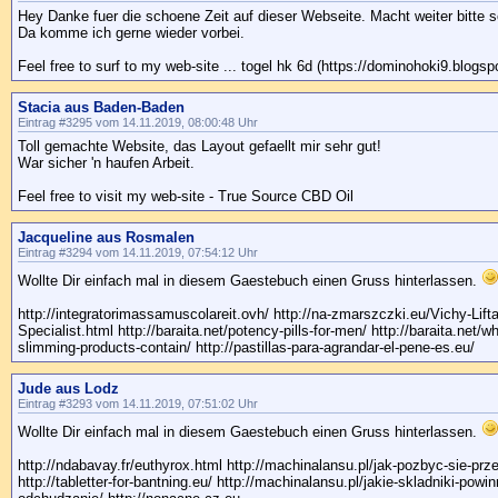
Hey Danke fuer die schoene Zeit auf dieser Webseite. Macht weiter bitte s
Da komme ich gerne wieder vorbei.
Feel free to surf to my web-site ... togel hk 6d (https://dominohoki9.blogsp
Stacia aus Baden-Baden
Eintrag #3295 vom 14.11.2019, 08:00:48 Uhr
Toll gemachte Website, das Layout gefaellt mir sehr gut!
War sicher 'n haufen Arbeit.
Feel free to visit my web-site - True Source CBD Oil
Jacqueline aus Rosmalen
Eintrag #3294 vom 14.11.2019, 07:54:12 Uhr
Wollte Dir einfach mal in diesem Gaestebuch einen Gruss hinterlassen.
http://integratorimassamuscolareit.ovh/ http://na-zmarszczki.eu/Vichy-Lifta
Specialist.html http://baraita.net/potency-pills-for-men/ http://baraita.net/w
slimming-products-contain/ http://pastillas-para-agrandar-el-pene-es.eu/
Jude aus Lodz
Eintrag #3293 vom 14.11.2019, 07:51:02 Uhr
Wollte Dir einfach mal in diesem Gaestebuch einen Gruss hinterlassen.
http://ndabavay.fr/euthyrox.html http://machinalansu.pl/jak-pozbyc-sie-prz
http://tabletter-for-bantning.eu/ http://machinalansu.pl/jakie-skladniki-pow