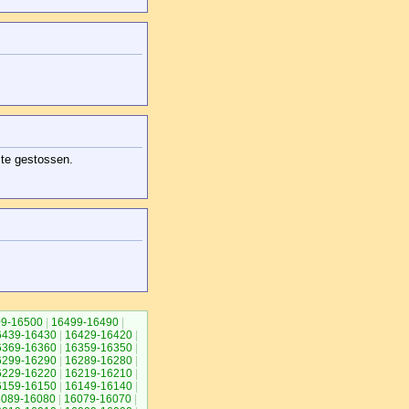
ite gestossen.
9-16500
|
16499-16490
|
6439-16430
|
16429-16420
|
6369-16360
|
16359-16350
|
6299-16290
|
16289-16280
|
6229-16220
|
16219-16210
|
6159-16150
|
16149-16140
|
6089-16080
|
16079-16070
|