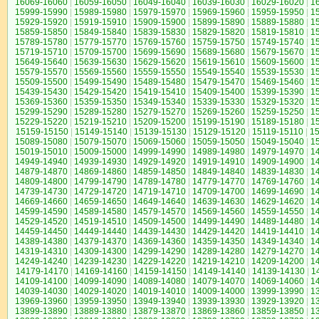
16069-16060
|
16059-16050
|
16049-16040
|
16039-16030
|
16029-16020
|
1
15999-15990
|
15989-15980
|
15979-15970
|
15969-15960
|
15959-15950
|
1
15929-15920
|
15919-15910
|
15909-15900
|
15899-15890
|
15889-15880
|
1
15859-15850
|
15849-15840
|
15839-15830
|
15829-15820
|
15819-15810
|
1
15789-15780
|
15779-15770
|
15769-15760
|
15759-15750
|
15749-15740
|
1
15719-15710
|
15709-15700
|
15699-15690
|
15689-15680
|
15679-15670
|
1
15649-15640
|
15639-15630
|
15629-15620
|
15619-15610
|
15609-15600
|
1
15579-15570
|
15569-15560
|
15559-15550
|
15549-15540
|
15539-15530
|
1
15509-15500
|
15499-15490
|
15489-15480
|
15479-15470
|
15469-15460
|
1
15439-15430
|
15429-15420
|
15419-15410
|
15409-15400
|
15399-15390
|
1
15369-15360
|
15359-15350
|
15349-15340
|
15339-15330
|
15329-15320
|
1
15299-15290
|
15289-15280
|
15279-15270
|
15269-15260
|
15259-15250
|
1
15229-15220
|
15219-15210
|
15209-15200
|
15199-15190
|
15189-15180
|
1
15159-15150
|
15149-15140
|
15139-15130
|
15129-15120
|
15119-15110
|
1
15089-15080
|
15079-15070
|
15069-15060
|
15059-15050
|
15049-15040
|
1
15019-15010
|
15009-15000
|
14999-14990
|
14989-14980
|
14979-14970
|
1
14949-14940
|
14939-14930
|
14929-14920
|
14919-14910
|
14909-14900
|
1
14879-14870
|
14869-14860
|
14859-14850
|
14849-14840
|
14839-14830
|
1
14809-14800
|
14799-14790
|
14789-14780
|
14779-14770
|
14769-14760
|
1
14739-14730
|
14729-14720
|
14719-14710
|
14709-14700
|
14699-14690
|
1
14669-14660
|
14659-14650
|
14649-14640
|
14639-14630
|
14629-14620
|
1
14599-14590
|
14589-14580
|
14579-14570
|
14569-14560
|
14559-14550
|
1
14529-14520
|
14519-14510
|
14509-14500
|
14499-14490
|
14489-14480
|
1
14459-14450
|
14449-14440
|
14439-14430
|
14429-14420
|
14419-14410
|
1
14389-14380
|
14379-14370
|
14369-14360
|
14359-14350
|
14349-14340
|
1
14319-14310
|
14309-14300
|
14299-14290
|
14289-14280
|
14279-14270
|
1
14249-14240
|
14239-14230
|
14229-14220
|
14219-14210
|
14209-14200
|
1
14179-14170
|
14169-14160
|
14159-14150
|
14149-14140
|
14139-14130
|
1
14109-14100
|
14099-14090
|
14089-14080
|
14079-14070
|
14069-14060
|
1
14039-14030
|
14029-14020
|
14019-14010
|
14009-14000
|
13999-13990
|
1
13969-13960
|
13959-13950
|
13949-13940
|
13939-13930
|
13929-13920
|
1
13899-13890
|
13889-13880
|
13879-13870
|
13869-13860
|
13859-13850
|
1