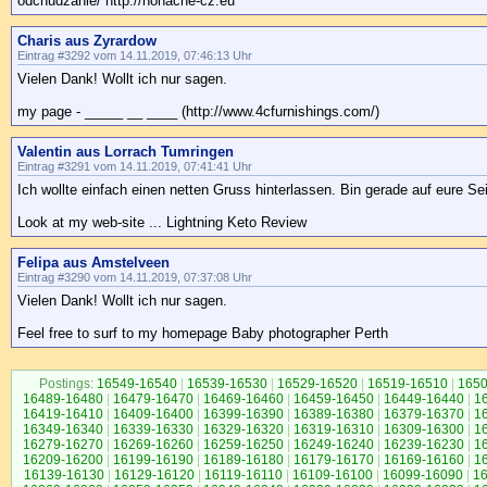
odchudzanie/ http://nonacne-cz.eu
Charis aus Zyrardow
Eintrag #3292 vom 14.11.2019, 07:46:13 Uhr
Vielen Dank! Wollt ich nur sagen.
my page - _____ __ ____ (http://www.4cfurnishings.com/)
Valentin aus Lorrach Tumringen
Eintrag #3291 vom 14.11.2019, 07:41:41 Uhr
Ich wollte einfach einen netten Gruss hinterlassen. Bin gerade auf eure Se
Look at my web-site ... Lightning Keto Review
Felipa aus Amstelveen
Eintrag #3290 vom 14.11.2019, 07:37:08 Uhr
Vielen Dank! Wollt ich nur sagen.
Feel free to surf to my homepage Baby photographer Perth
Postings:
16549-16540
|
16539-16530
|
16529-16520
|
16519-16510
|
1650
16489-16480
|
16479-16470
|
16469-16460
|
16459-16450
|
16449-16440
|
1
16419-16410
|
16409-16400
|
16399-16390
|
16389-16380
|
16379-16370
|
1
16349-16340
|
16339-16330
|
16329-16320
|
16319-16310
|
16309-16300
|
1
16279-16270
|
16269-16260
|
16259-16250
|
16249-16240
|
16239-16230
|
1
16209-16200
|
16199-16190
|
16189-16180
|
16179-16170
|
16169-16160
|
1
16139-16130
|
16129-16120
|
16119-16110
|
16109-16100
|
16099-16090
|
1