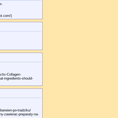
o.
ot.com/)
ctiv-Collagen-
hat-ingredients-should-
ebarwien-po-tradziku/
inny-zawierac-preparaty-na-