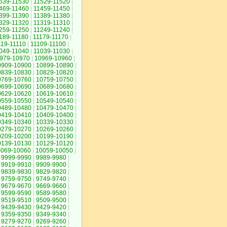
539-11530
|
11529-11520
|
469-11460
|
11459-11450
|
399-11390
|
11389-11380
|
329-11320
|
11319-11310
|
259-11250
|
11249-11240
|
189-11180
|
11179-11170
|
119-11110
|
11109-11100
|
049-11040
|
11039-11030
|
979-10970
|
10969-10960
|
0909-10900
|
10899-10890
|
0839-10830
|
10829-10820
|
0769-10760
|
10759-10750
|
0699-10690
|
10689-10680
|
0629-10620
|
10619-10610
|
0559-10550
|
10549-10540
|
0489-10480
|
10479-10470
|
0419-10410
|
10409-10400
|
0349-10340
|
10339-10330
|
0279-10270
|
10269-10260
|
0209-10200
|
10199-10190
|
0139-10130
|
10129-10120
|
0069-10060
|
10059-10050
|
9999-9990
|
9989-9980
|
9919-9910
|
9909-9900
|
9839-9830
|
9829-9820
|
9759-9750
|
9749-9740
|
9679-9670
|
9669-9660
|
9599-9590
|
9589-9580
|
9519-9510
|
9509-9500
|
9439-9430
|
9429-9420
|
9359-9350
|
9349-9340
|
9279-9270
|
9269-9260
|