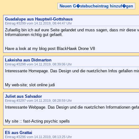
Neuen G�stebucheintrag hinzuf�gen
Guadalupe aus Hauptwil-Gottshaus
Eintrag #3299 vom 14.11.2019, 08:44:47 Uhr
Zufaellig bin ich auf eure Seite gelandet und muss sagen, dass mir diese
Informationen richtig gut gefaelt.
Have a look at my blog post BlackHawk Drone V8
Lakeisha aus Didmarton
Eintrag #3298 vom 14.11.2019, 08:39:06 Uhr
Interessante Homepage. Das Design und die nuetzlichen Infos gefallen mi
My web-site; slot online judi
Juliet aus Salvador
Eintrag #3297 vom 14.11.2019, 08:28:59 Uhr
Interessante Webpage. Das Design und die nuetzlichen Informationen gefa
My site :: fast-Acting psychic spells
Eli aus Grattai
Eintrag #3296 vom 14.11.2019, 08:13:25 Uhr