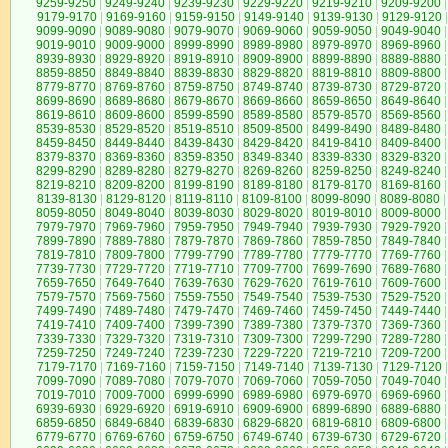
9259-9250
|
9249-9240
|
9239-9230
|
9229-9220
|
9219-9210
|
9209-9200
|
9179-9170
|
9169-9160
|
9159-9150
|
9149-9140
|
9139-9130
|
9129-9120
|
9099-9090
|
9089-9080
|
9079-9070
|
9069-9060
|
9059-9050
|
9049-9040
|
9019-9010
|
9009-9000
|
8999-8990
|
8989-8980
|
8979-8970
|
8969-8960
|
8939-8930
|
8929-8920
|
8919-8910
|
8909-8900
|
8899-8890
|
8889-8880
|
8859-8850
|
8849-8840
|
8839-8830
|
8829-8820
|
8819-8810
|
8809-8800
|
8779-8770
|
8769-8760
|
8759-8750
|
8749-8740
|
8739-8730
|
8729-8720
|
8699-8690
|
8689-8680
|
8679-8670
|
8669-8660
|
8659-8650
|
8649-8640
|
8619-8610
|
8609-8600
|
8599-8590
|
8589-8580
|
8579-8570
|
8569-8560
|
8539-8530
|
8529-8520
|
8519-8510
|
8509-8500
|
8499-8490
|
8489-8480
|
8459-8450
|
8449-8440
|
8439-8430
|
8429-8420
|
8419-8410
|
8409-8400
|
8379-8370
|
8369-8360
|
8359-8350
|
8349-8340
|
8339-8330
|
8329-8320
|
8299-8290
|
8289-8280
|
8279-8270
|
8269-8260
|
8259-8250
|
8249-8240
|
8219-8210
|
8209-8200
|
8199-8190
|
8189-8180
|
8179-8170
|
8169-8160
|
8139-8130
|
8129-8120
|
8119-8110
|
8109-8100
|
8099-8090
|
8089-8080
|
8059-8050
|
8049-8040
|
8039-8030
|
8029-8020
|
8019-8010
|
8009-8000
|
7979-7970
|
7969-7960
|
7959-7950
|
7949-7940
|
7939-7930
|
7929-7920
|
7899-7890
|
7889-7880
|
7879-7870
|
7869-7860
|
7859-7850
|
7849-7840
|
7819-7810
|
7809-7800
|
7799-7790
|
7789-7780
|
7779-7770
|
7769-7760
|
7739-7730
|
7729-7720
|
7719-7710
|
7709-7700
|
7699-7690
|
7689-7680
|
7659-7650
|
7649-7640
|
7639-7630
|
7629-7620
|
7619-7610
|
7609-7600
|
7579-7570
|
7569-7560
|
7559-7550
|
7549-7540
|
7539-7530
|
7529-7520
|
7499-7490
|
7489-7480
|
7479-7470
|
7469-7460
|
7459-7450
|
7449-7440
|
7419-7410
|
7409-7400
|
7399-7390
|
7389-7380
|
7379-7370
|
7369-7360
|
7339-7330
|
7329-7320
|
7319-7310
|
7309-7300
|
7299-7290
|
7289-7280
|
7259-7250
|
7249-7240
|
7239-7230
|
7229-7220
|
7219-7210
|
7209-7200
|
7179-7170
|
7169-7160
|
7159-7150
|
7149-7140
|
7139-7130
|
7129-7120
|
7099-7090
|
7089-7080
|
7079-7070
|
7069-7060
|
7059-7050
|
7049-7040
|
7019-7010
|
7009-7000
|
6999-6990
|
6989-6980
|
6979-6970
|
6969-6960
|
6939-6930
|
6929-6920
|
6919-6910
|
6909-6900
|
6899-6890
|
6889-6880
|
6859-6850
|
6849-6840
|
6839-6830
|
6829-6820
|
6819-6810
|
6809-6800
|
6779-6770
|
6769-6760
|
6759-6750
|
6749-6740
|
6739-6730
|
6729-6720
|