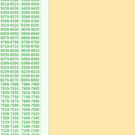
9599-9590
|
9589-9580
|
9519-9510
|
9509-9500
|
9439-9430
|
9429-9420
|
9359-9350
|
9349-9340
|
9279-9270
|
9269-9260
|
9199-9190
|
9189-9180
|
9119-9110
|
9109-9100
|
9039-9030
|
9029-9020
|
8959-8950
|
8949-8940
|
8879-8870
|
8869-8860
|
8799-8790
|
8789-8780
|
8719-8710
|
8709-8700
|
8639-8630
|
8629-8620
|
8559-8550
|
8549-8540
|
8479-8470
|
8469-8460
|
8399-8390
|
8389-8380
|
8319-8310
|
8309-8300
|
8239-8230
|
8229-8220
|
8159-8150
|
8149-8140
|
8079-8070
|
8069-8060
|
7999-7990
|
7989-7980
|
7919-7910
|
7909-7900
|
7839-7830
|
7829-7820
|
7759-7750
|
7749-7740
|
7679-7670
|
7669-7660
|
7599-7590
|
7589-7580
|
7519-7510
|
7509-7500
|
7439-7430
|
7429-7420
|
7359-7350
|
7349-7340
|
7279-7270
|
7269-7260
|
7199-7190
|
7189-7180
|
7119-7110
|
7109-7100
|