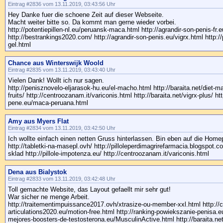
Eintrag #2836 vom 13.11.2019, 03:43:56 Uhr
Hey Danke fuer die schoene Zeit auf dieser Webseite.
Macht weiter bitte so. Da kommt man gerne wieder vorbei.
http://potentiepillen-nl.eu/peruansk-maca.html http://agrandir-son-penis-fr
http://bestrankings2020.com/ http://agrandir-son-penis.eu/vigrx.html http://pi
gel.html
Chance aus Winterswijk Woold
Eintrag #2835 vom 13.11.2019, 03:43:40 Uhr
Vielen Dank! Wollt ich nur sagen.
http://penisznovelo-eljarasok-hu.eu/el-macho.html http://baraita.net/diet-m
fruits/ http://centroozanam.it/variconis.html http://baraita.net/vigrx-plus/ ht
pene.eu/maca-peruana.html
Amy aus Myers Flat
Eintrag #2834 vom 13.11.2019, 03:42:50 Uhr
Ich wollte einfach einen netten Gruss hinterlassen. Bin eben auf die Hom
http://tabletki-na-masepl.ovh/ http://pilloleperdimagrirefarmacia.blogspot.
sklad http://pillole-impotenza.eu/ http://centroozanam.it/variconis.html
Dena aus Bialystok
Eintrag #2833 vom 13.11.2019, 03:42:48 Uhr
Toll gemachte Website, das Layout gefaellt mir sehr gut!
War sicher ne menge Arbeit.
http://traitementimpuissance2017.ovh/xtrasize-ou-member-xxl.html http://
articulations2020.eu/motion-free.html http://ranking-powiekszanie-penisa.eu
mejores-boosters-de-testosterona.eu/MusculinActive.html http://baraita.ne