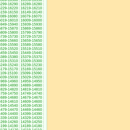
6369-16360
|
16359-16350
|
6299-16290
|
16289-16280
|
6229-16220
|
16219-16210
|
6159-16150
|
16149-16140
|
6089-16080
|
16079-16070
|
6019-16010
|
16009-16000
|
5949-15940
|
15939-15930
|
5879-15870
|
15869-15860
|
5809-15800
|
15799-15790
|
5739-15730
|
15729-15720
|
5669-15660
|
15659-15650
|
5599-15590
|
15589-15580
|
5529-15520
|
15519-15510
|
5459-15450
|
15449-15440
|
5389-15380
|
15379-15370
|
5319-15310
|
15309-15300
|
5249-15240
|
15239-15230
|
5179-15170
|
15169-15160
|
5109-15100
|
15099-15090
|
5039-15030
|
15029-15020
|
4969-14960
|
14959-14950
|
4899-14890
|
14889-14880
|
4829-14820
|
14819-14810
|
4759-14750
|
14749-14740
|
4689-14680
|
14679-14670
|
4619-14610
|
14609-14600
|
4549-14540
|
14539-14530
|
4479-14470
|
14469-14460
|
4409-14400
|
14399-14390
|
4339-14330
|
14329-14320
|
4269-14260
|
14259-14250
|
4199-14190
|
14189-14180
|