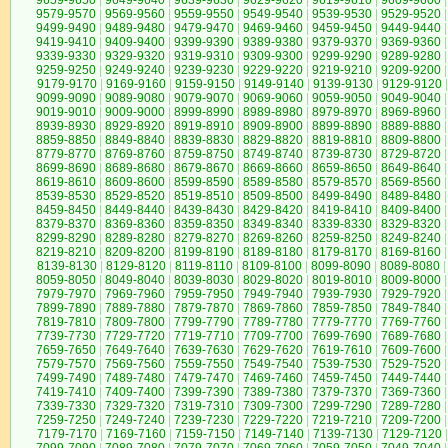
9659-9650
|
9649-9640
|
9639-9630
|
9629-9620
|
9619-9610
|
9609-9600
|
9579-9570
|
9569-9560
|
9559-9550
|
9549-9540
|
9539-9530
|
9529-9520
|
9499-9490
|
9489-9480
|
9479-9470
|
9469-9460
|
9459-9450
|
9449-9440
|
9419-9410
|
9409-9400
|
9399-9390
|
9389-9380
|
9379-9370
|
9369-9360
|
9339-9330
|
9329-9320
|
9319-9310
|
9309-9300
|
9299-9290
|
9289-9280
|
9259-9250
|
9249-9240
|
9239-9230
|
9229-9220
|
9219-9210
|
9209-9200
|
9179-9170
|
9169-9160
|
9159-9150
|
9149-9140
|
9139-9130
|
9129-9120
|
9099-9090
|
9089-9080
|
9079-9070
|
9069-9060
|
9059-9050
|
9049-9040
|
9019-9010
|
9009-9000
|
8999-8990
|
8989-8980
|
8979-8970
|
8969-8960
|
8939-8930
|
8929-8920
|
8919-8910
|
8909-8900
|
8899-8890
|
8889-8880
|
8859-8850
|
8849-8840
|
8839-8830
|
8829-8820
|
8819-8810
|
8809-8800
|
8779-8770
|
8769-8760
|
8759-8750
|
8749-8740
|
8739-8730
|
8729-8720
|
8699-8690
|
8689-8680
|
8679-8670
|
8669-8660
|
8659-8650
|
8649-8640
|
8619-8610
|
8609-8600
|
8599-8590
|
8589-8580
|
8579-8570
|
8569-8560
|
8539-8530
|
8529-8520
|
8519-8510
|
8509-8500
|
8499-8490
|
8489-8480
|
8459-8450
|
8449-8440
|
8439-8430
|
8429-8420
|
8419-8410
|
8409-8400
|
8379-8370
|
8369-8360
|
8359-8350
|
8349-8340
|
8339-8330
|
8329-8320
|
8299-8290
|
8289-8280
|
8279-8270
|
8269-8260
|
8259-8250
|
8249-8240
|
8219-8210
|
8209-8200
|
8199-8190
|
8189-8180
|
8179-8170
|
8169-8160
|
8139-8130
|
8129-8120
|
8119-8110
|
8109-8100
|
8099-8090
|
8089-8080
|
8059-8050
|
8049-8040
|
8039-8030
|
8029-8020
|
8019-8010
|
8009-8000
|
7979-7970
|
7969-7960
|
7959-7950
|
7949-7940
|
7939-7930
|
7929-7920
|
7899-7890
|
7889-7880
|
7879-7870
|
7869-7860
|
7859-7850
|
7849-7840
|
7819-7810
|
7809-7800
|
7799-7790
|
7789-7780
|
7779-7770
|
7769-7760
|
7739-7730
|
7729-7720
|
7719-7710
|
7709-7700
|
7699-7690
|
7689-7680
|
7659-7650
|
7649-7640
|
7639-7630
|
7629-7620
|
7619-7610
|
7609-7600
|
7579-7570
|
7569-7560
|
7559-7550
|
7549-7540
|
7539-7530
|
7529-7520
|
7499-7490
|
7489-7480
|
7479-7470
|
7469-7460
|
7459-7450
|
7449-7440
|
7419-7410
|
7409-7400
|
7399-7390
|
7389-7380
|
7379-7370
|
7369-7360
|
7339-7330
|
7329-7320
|
7319-7310
|
7309-7300
|
7299-7290
|
7289-7280
|
7259-7250
|
7249-7240
|
7239-7230
|
7229-7220
|
7219-7210
|
7209-7200
|
7179-7170
|
7169-7160
|
7159-7150
|
7149-7140
|
7139-7130
|
7129-7120
|