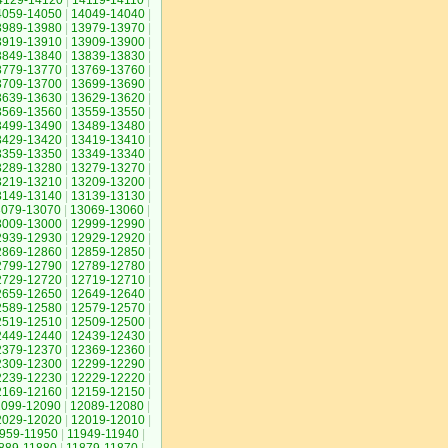
4129-14120
|
14119-14110
|
4059-14050
|
14049-14040
|
3989-13980
|
13979-13970
|
3919-13910
|
13909-13900
|
3849-13840
|
13839-13830
|
3779-13770
|
13769-13760
|
3709-13700
|
13699-13690
|
3639-13630
|
13629-13620
|
3569-13560
|
13559-13550
|
3499-13490
|
13489-13480
|
3429-13420
|
13419-13410
|
3359-13350
|
13349-13340
|
3289-13280
|
13279-13270
|
3219-13210
|
13209-13200
|
3149-13140
|
13139-13130
|
3079-13070
|
13069-13060
|
3009-13000
|
12999-12990
|
2939-12930
|
12929-12920
|
2869-12860
|
12859-12850
|
2799-12790
|
12789-12780
|
2729-12720
|
12719-12710
|
2659-12650
|
12649-12640
|
2589-12580
|
12579-12570
|
2519-12510
|
12509-12500
|
2449-12440
|
12439-12430
|
2379-12370
|
12369-12360
|
2309-12300
|
12299-12290
|
2239-12230
|
12229-12220
|
2169-12160
|
12159-12150
|
2099-12090
|
12089-12080
|
2029-12020
|
12019-12010
|
959-11950
|
11949-11940
|