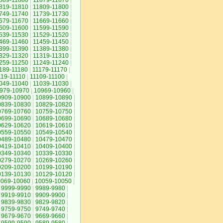
889-11880
|
11879-11870
|
819-11810
|
11809-11800
|
749-11740
|
11739-11730
|
679-11670
|
11669-11660
|
609-11600
|
11599-11590
|
539-11530
|
11529-11520
|
469-11460
|
11459-11450
|
399-11390
|
11389-11380
|
329-11320
|
11319-11310
|
259-11250
|
11249-11240
|
189-11180
|
11179-11170
|
119-11110
|
11109-11100
|
049-11040
|
11039-11030
|
979-10970
|
10969-10960
|
0909-10900
|
10899-10890
|
0839-10830
|
10829-10820
|
0769-10760
|
10759-10750
|
0699-10690
|
10689-10680
|
0629-10620
|
10619-10610
|
0559-10550
|
10549-10540
|
0489-10480
|
10479-10470
|
0419-10410
|
10409-10400
|
0349-10340
|
10339-10330
|
0279-10270
|
10269-10260
|
0209-10200
|
10199-10190
|
0139-10130
|
10129-10120
|
0069-10060
|
10059-10050
|
9999-9990
|
9989-9980
|
9919-9910
|
9909-9900
|
9839-9830
|
9829-9820
|
9759-9750
|
9749-9740
|
9679-9670
|
9669-9660
|