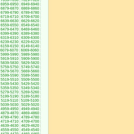
7039-7030
|
7029-7020
|
6959-6950
|
6949-6940
|
6879-6870
|
6869-6860
|
6799-6790
|
6789-6780
|
6719-6710
|
6709-6700
|
6639-6630
|
6629-6620
|
6559-6550
|
6549-6540
|
6479-6470
|
6469-6460
|
6399-6390
|
6389-6380
|
6319-6310
|
6309-6300
|
6239-6230
|
6229-6220
|
6159-6150
|
6149-6140
|
6079-6070
|
6069-6060
|
5999-5990
|
5989-5980
|
5919-5910
|
5909-5900
|
5839-5830
|
5829-5820
|
5759-5750
|
5749-5740
|
5679-5670
|
5669-5660
|
5599-5590
|
5589-5580
|
5519-5510
|
5509-5500
|
5439-5430
|
5429-5420
|
5359-5350
|
5349-5340
|
5279-5270
|
5269-5260
|
5199-5190
|
5189-5180
|
5119-5110
|
5109-5100
|
5039-5030
|
5029-5020
|
4959-4950
|
4949-4940
|
4879-4870
|
4869-4860
|
4799-4790
|
4789-4780
|
4719-4710
|
4709-4700
|
4639-4630
|
4629-4620
|
4559-4550
|
4549-4540
|