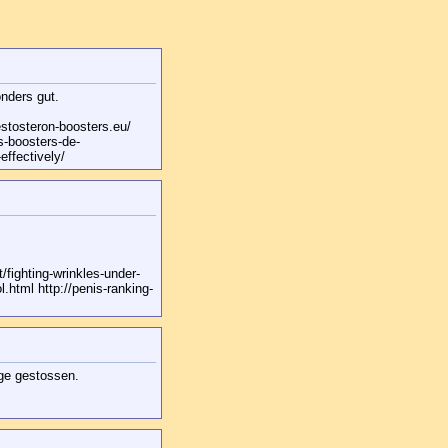
nders gut.
stosteron-boosters.eu/
rs-boosters-de-
effectively/
t/fighting-wrinkles-under-
l.html http://penis-ranking-
age gestossen.