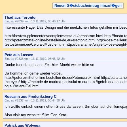
Neuen G�stebucheintrag hinzuf�gen
Thad aus Toronto
Eintrag #2839 vom 13.11.2019, 03:46:17 Uhr
Interessante Page. Das Design und die nuetzlichen Infos gefallen mir beso
http://bestesupplementenvoorspiermassa.eu/armostrax.html http://basta-te
http://potenzmittel-online-bestellen-de.eu/erectonin.html http://des-meilleu
testosterone.eu/CeluraidMuscle.html http://baraita.net/ways-to-lose-weight-
Pete aus Lassee
Eintrag #2838 vom 13.11.2019, 03:45:42 Uhr
Danke fuer die schoene Zeit hier. Macht weiter bitte so.
Da komme ich gerne wieder vorbei.
http://potenzmittel-online-bestellen-de.eu/Potencialex.html http://baraita.ne
the-eyes/ http://metode-de-marirea-penisului-ro.eu/ http://gcfob.de/titanodro
bg.eu/Atlant-Gel.html
Roseann aus Frederiksberg C
Eintrag #2837 vom 13.11.2019, 03:44:39 Uhr
Ich wollte einfach einen netten Gruss da lassen. Bin eben auf die Homep
Also visit my website: Slim Gen Keto
Patrick aus Wolvega