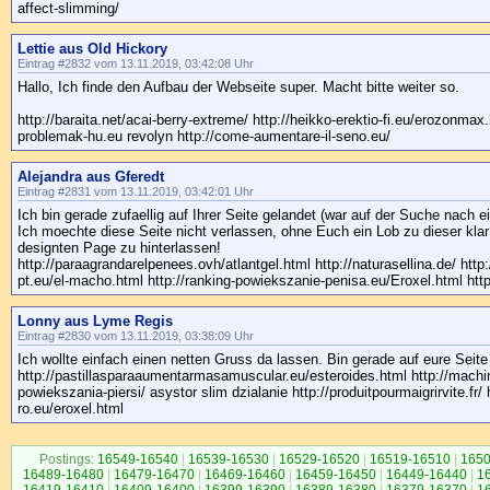
affect-slimming/
Lettie aus Old Hickory
Eintrag #2832 vom 13.11.2019, 03:42:08 Uhr
Hallo, Ich finde den Aufbau der Webseite super. Macht bitte weiter so.
http://baraita.net/acai-berry-extreme/ http://heikko-erektio-fi.eu/erozonmax.
problemak-hu.eu revolyn http://come-aumentare-il-seno.eu/
Alejandra aus Gferedt
Eintrag #2831 vom 13.11.2019, 03:42:01 Uhr
Ich bin gerade zufaellig auf Ihrer Seite gelandet (war auf der Suche nach e
Ich moechte diese Seite nicht verlassen, ohne Euch ein Lob zu dieser klar
designten Page zu hinterlassen!
http://paraagrandarelpenees.ovh/atlantgel.html http://naturasellina.de/ htt
pt.eu/el-macho.html http://ranking-powiekszanie-penisa.eu/Eroxel.html http
Lonny aus Lyme Regis
Eintrag #2830 vom 13.11.2019, 03:38:09 Uhr
Ich wollte einfach einen netten Gruss da lassen. Bin gerade auf eure Seit
http://pastillasparaaumentarmasamuscular.eu/esteroides.html http://machi
powiekszania-piersi/ asystor slim dzialanie http://produitpourmaigrirvite.fr/ 
ro.eu/eroxel.html
Postings:
16549-16540
|
16539-16530
|
16529-16520
|
16519-16510
|
1650
16489-16480
|
16479-16470
|
16469-16460
|
16459-16450
|
16449-16440
|
1