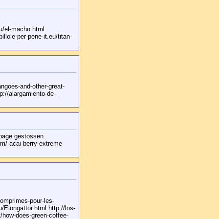
.eu/el-macho.html
llole-per-pene-it.eu/titan-
angoes-and-other-great-
tp://alargamiento-de-
epage gestossen.
com/ acai berry extreme
comprimes-pour-les-
/Elongattor.html http://los-
t/how-does-green-coffee-