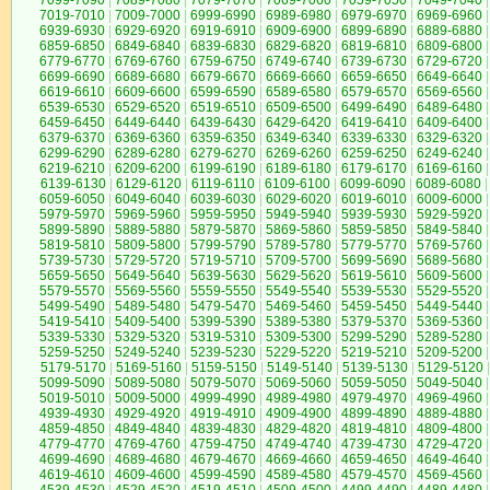
7099-7090
|
7089-7080
|
7079-7070
|
7069-7060
|
7059-7050
|
7049-7040
|
7019-7010
|
7009-7000
|
6999-6990
|
6989-6980
|
6979-6970
|
6969-6960
|
6939-6930
|
6929-6920
|
6919-6910
|
6909-6900
|
6899-6890
|
6889-6880
|
6859-6850
|
6849-6840
|
6839-6830
|
6829-6820
|
6819-6810
|
6809-6800
|
6779-6770
|
6769-6760
|
6759-6750
|
6749-6740
|
6739-6730
|
6729-6720
|
6699-6690
|
6689-6680
|
6679-6670
|
6669-6660
|
6659-6650
|
6649-6640
|
6619-6610
|
6609-6600
|
6599-6590
|
6589-6580
|
6579-6570
|
6569-6560
|
6539-6530
|
6529-6520
|
6519-6510
|
6509-6500
|
6499-6490
|
6489-6480
|
6459-6450
|
6449-6440
|
6439-6430
|
6429-6420
|
6419-6410
|
6409-6400
|
6379-6370
|
6369-6360
|
6359-6350
|
6349-6340
|
6339-6330
|
6329-6320
|
6299-6290
|
6289-6280
|
6279-6270
|
6269-6260
|
6259-6250
|
6249-6240
|
6219-6210
|
6209-6200
|
6199-6190
|
6189-6180
|
6179-6170
|
6169-6160
|
6139-6130
|
6129-6120
|
6119-6110
|
6109-6100
|
6099-6090
|
6089-6080
|
6059-6050
|
6049-6040
|
6039-6030
|
6029-6020
|
6019-6010
|
6009-6000
|
5979-5970
|
5969-5960
|
5959-5950
|
5949-5940
|
5939-5930
|
5929-5920
|
5899-5890
|
5889-5880
|
5879-5870
|
5869-5860
|
5859-5850
|
5849-5840
|
5819-5810
|
5809-5800
|
5799-5790
|
5789-5780
|
5779-5770
|
5769-5760
|
5739-5730
|
5729-5720
|
5719-5710
|
5709-5700
|
5699-5690
|
5689-5680
|
5659-5650
|
5649-5640
|
5639-5630
|
5629-5620
|
5619-5610
|
5609-5600
|
5579-5570
|
5569-5560
|
5559-5550
|
5549-5540
|
5539-5530
|
5529-5520
|
5499-5490
|
5489-5480
|
5479-5470
|
5469-5460
|
5459-5450
|
5449-5440
|
5419-5410
|
5409-5400
|
5399-5390
|
5389-5380
|
5379-5370
|
5369-5360
|
5339-5330
|
5329-5320
|
5319-5310
|
5309-5300
|
5299-5290
|
5289-5280
|
5259-5250
|
5249-5240
|
5239-5230
|
5229-5220
|
5219-5210
|
5209-5200
|
5179-5170
|
5169-5160
|
5159-5150
|
5149-5140
|
5139-5130
|
5129-5120
|
5099-5090
|
5089-5080
|
5079-5070
|
5069-5060
|
5059-5050
|
5049-5040
|
5019-5010
|
5009-5000
|
4999-4990
|
4989-4980
|
4979-4970
|
4969-4960
|
4939-4930
|
4929-4920
|
4919-4910
|
4909-4900
|
4899-4890
|
4889-4880
|
4859-4850
|
4849-4840
|
4839-4830
|
4829-4820
|
4819-4810
|
4809-4800
|
4779-4770
|
4769-4760
|
4759-4750
|
4749-4740
|
4739-4730
|
4729-4720
|
4699-4690
|
4689-4680
|
4679-4670
|
4669-4660
|
4659-4650
|
4649-4640
|
4619-4610
|
4609-4600
|
4599-4590
|
4589-4580
|
4579-4570
|
4569-4560
|