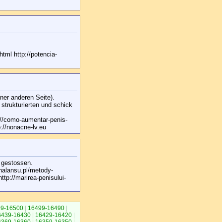
html http://potencia-
iner anderen Seite).
 strukturierten und schick
p://como-aumentar-penis-
://nonacne-lv.eu
e gestossen.
nalansu.pl/metody-
http://marirea-penisului-
9-16500
|
16499-16490
|
6439-16430
|
16429-16420
|