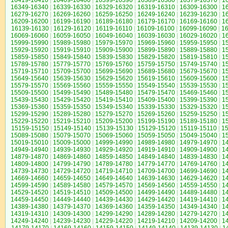
16419-16410
|
16409-16400
|
16399-16390
|
16389-16380
|
16379-16370
|
1
16349-16340
|
16339-16330
|
16329-16320
|
16319-16310
|
16309-16300
|
1
16279-16270
|
16269-16260
|
16259-16250
|
16249-16240
|
16239-16230
|
1
16209-16200
|
16199-16190
|
16189-16180
|
16179-16170
|
16169-16160
|
1
16139-16130
|
16129-16120
|
16119-16110
|
16109-16100
|
16099-16090
|
1
16069-16060
|
16059-16050
|
16049-16040
|
16039-16030
|
16029-16020
|
1
15999-15990
|
15989-15980
|
15979-15970
|
15969-15960
|
15959-15950
|
1
15929-15920
|
15919-15910
|
15909-15900
|
15899-15890
|
15889-15880
|
1
15859-15850
|
15849-15840
|
15839-15830
|
15829-15820
|
15819-15810
|
1
15789-15780
|
15779-15770
|
15769-15760
|
15759-15750
|
15749-15740
|
1
15719-15710
|
15709-15700
|
15699-15690
|
15689-15680
|
15679-15670
|
1
15649-15640
|
15639-15630
|
15629-15620
|
15619-15610
|
15609-15600
|
1
15579-15570
|
15569-15560
|
15559-15550
|
15549-15540
|
15539-15530
|
1
15509-15500
|
15499-15490
|
15489-15480
|
15479-15470
|
15469-15460
|
1
15439-15430
|
15429-15420
|
15419-15410
|
15409-15400
|
15399-15390
|
1
15369-15360
|
15359-15350
|
15349-15340
|
15339-15330
|
15329-15320
|
1
15299-15290
|
15289-15280
|
15279-15270
|
15269-15260
|
15259-15250
|
1
15229-15220
|
15219-15210
|
15209-15200
|
15199-15190
|
15189-15180
|
1
15159-15150
|
15149-15140
|
15139-15130
|
15129-15120
|
15119-15110
|
1
15089-15080
|
15079-15070
|
15069-15060
|
15059-15050
|
15049-15040
|
1
15019-15010
|
15009-15000
|
14999-14990
|
14989-14980
|
14979-14970
|
1
14949-14940
|
14939-14930
|
14929-14920
|
14919-14910
|
14909-14900
|
1
14879-14870
|
14869-14860
|
14859-14850
|
14849-14840
|
14839-14830
|
1
14809-14800
|
14799-14790
|
14789-14780
|
14779-14770
|
14769-14760
|
1
14739-14730
|
14729-14720
|
14719-14710
|
14709-14700
|
14699-14690
|
1
14669-14660
|
14659-14650
|
14649-14640
|
14639-14630
|
14629-14620
|
1
14599-14590
|
14589-14580
|
14579-14570
|
14569-14560
|
14559-14550
|
1
14529-14520
|
14519-14510
|
14509-14500
|
14499-14490
|
14489-14480
|
1
14459-14450
|
14449-14440
|
14439-14430
|
14429-14420
|
14419-14410
|
1
14389-14380
|
14379-14370
|
14369-14360
|
14359-14350
|
14349-14340
|
1
14319-14310
|
14309-14300
|
14299-14290
|
14289-14280
|
14279-14270
|
1
14249-14240
|
14239-14230
|
14229-14220
|
14219-14210
|
14209-14200
|
1