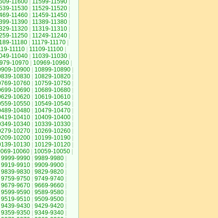
609-11600
|
11599-11590
|
539-11530
|
11529-11520
|
469-11460
|
11459-11450
|
399-11390
|
11389-11380
|
329-11320
|
11319-11310
|
259-11250
|
11249-11240
|
189-11180
|
11179-11170
|
119-11110
|
11109-11100
|
049-11040
|
11039-11030
|
979-10970
|
10969-10960
|
0909-10900
|
10899-10890
|
0839-10830
|
10829-10820
|
0769-10760
|
10759-10750
|
0699-10690
|
10689-10680
|
0629-10620
|
10619-10610
|
0559-10550
|
10549-10540
|
0489-10480
|
10479-10470
|
0419-10410
|
10409-10400
|
0349-10340
|
10339-10330
|
0279-10270
|
10269-10260
|
0209-10200
|
10199-10190
|
0139-10130
|
10129-10120
|
0069-10060
|
10059-10050
|
9999-9990
|
9989-9980
|
9919-9910
|
9909-9900
|
9839-9830
|
9829-9820
|
9759-9750
|
9749-9740
|
9679-9670
|
9669-9660
|
9599-9590
|
9589-9580
|
9519-9510
|
9509-9500
|
9439-9430
|
9429-9420
|
9359-9350
|
9349-9340
|