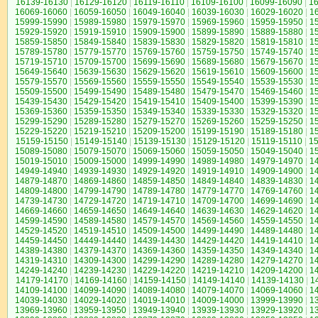
16139-16130
|
16129-16120
|
16119-16110
|
16109-16100
|
16099-16090
|
1
16069-16060
|
16059-16050
|
16049-16040
|
16039-16030
|
16029-16020
|
1
15999-15990
|
15989-15980
|
15979-15970
|
15969-15960
|
15959-15950
|
1
15929-15920
|
15919-15910
|
15909-15900
|
15899-15890
|
15889-15880
|
1
15859-15850
|
15849-15840
|
15839-15830
|
15829-15820
|
15819-15810
|
1
15789-15780
|
15779-15770
|
15769-15760
|
15759-15750
|
15749-15740
|
1
15719-15710
|
15709-15700
|
15699-15690
|
15689-15680
|
15679-15670
|
1
15649-15640
|
15639-15630
|
15629-15620
|
15619-15610
|
15609-15600
|
1
15579-15570
|
15569-15560
|
15559-15550
|
15549-15540
|
15539-15530
|
1
15509-15500
|
15499-15490
|
15489-15480
|
15479-15470
|
15469-15460
|
1
15439-15430
|
15429-15420
|
15419-15410
|
15409-15400
|
15399-15390
|
1
15369-15360
|
15359-15350
|
15349-15340
|
15339-15330
|
15329-15320
|
1
15299-15290
|
15289-15280
|
15279-15270
|
15269-15260
|
15259-15250
|
1
15229-15220
|
15219-15210
|
15209-15200
|
15199-15190
|
15189-15180
|
1
15159-15150
|
15149-15140
|
15139-15130
|
15129-15120
|
15119-15110
|
1
15089-15080
|
15079-15070
|
15069-15060
|
15059-15050
|
15049-15040
|
1
15019-15010
|
15009-15000
|
14999-14990
|
14989-14980
|
14979-14970
|
1
14949-14940
|
14939-14930
|
14929-14920
|
14919-14910
|
14909-14900
|
1
14879-14870
|
14869-14860
|
14859-14850
|
14849-14840
|
14839-14830
|
1
14809-14800
|
14799-14790
|
14789-14780
|
14779-14770
|
14769-14760
|
1
14739-14730
|
14729-14720
|
14719-14710
|
14709-14700
|
14699-14690
|
1
14669-14660
|
14659-14650
|
14649-14640
|
14639-14630
|
14629-14620
|
1
14599-14590
|
14589-14580
|
14579-14570
|
14569-14560
|
14559-14550
|
1
14529-14520
|
14519-14510
|
14509-14500
|
14499-14490
|
14489-14480
|
1
14459-14450
|
14449-14440
|
14439-14430
|
14429-14420
|
14419-14410
|
1
14389-14380
|
14379-14370
|
14369-14360
|
14359-14350
|
14349-14340
|
1
14319-14310
|
14309-14300
|
14299-14290
|
14289-14280
|
14279-14270
|
1
14249-14240
|
14239-14230
|
14229-14220
|
14219-14210
|
14209-14200
|
1
14179-14170
|
14169-14160
|
14159-14150
|
14149-14140
|
14139-14130
|
1
14109-14100
|
14099-14090
|
14089-14080
|
14079-14070
|
14069-14060
|
1
14039-14030
|
14029-14020
|
14019-14010
|
14009-14000
|
13999-13990
|
1
13969-13960
|
13959-13950
|
13949-13940
|
13939-13930
|
13929-13920
|
1