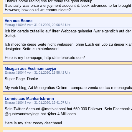
Thanks horse racing tips for today the good writeup.
It actually was once a enjoyment account it. Look advanced to far brought
However, how could we communicate?
Von aus Boone
Eintrag #10045 vom 31.01.2020, 20:06:34 Uhr
Ich bin gerade zufaellig auf Ihrer Webpage gelandet (war eigentlich auf de
Seite).
Ich moechte diese Seite nicht verlassen, ohne Euch ein Lob zu dieser klar
designten Seite zu hinterlassen!
Here is my homepage; http://slimbhbketo.com/
Meagan aus Vestmannaeyjar
Eintrag #10044 vom 31.01.2020, 19:58:42 Uhr
Super Page. Danke.
My web blog; Ad Monografias Online - compra e venda de tcc e monografi
Lonnie aus Manhartsbrunn
Eintrag #10043 vom 31.01.2020, 19:41:07 Uhr
Sein Twitter-Account @motivational hat 669.000 Follower. Sein Facebook
@quotesandsayings hat �ber 4 Millionen.
Here is my site: zooey deschanel