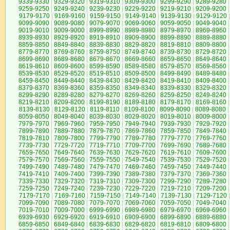
9339-9330
|
9329-9320
|
9319-9310
|
9309-9300
|
9299-9290
|
9289-9280
|
9259-9250
|
9249-9240
|
9239-9230
|
9229-9220
|
9219-9210
|
9209-9200
|
9179-9170
|
9169-9160
|
9159-9150
|
9149-9140
|
9139-9130
|
9129-9120
|
9099-9090
|
9089-9080
|
9079-9070
|
9069-9060
|
9059-9050
|
9049-9040
|
9019-9010
|
9009-9000
|
8999-8990
|
8989-8980
|
8979-8970
|
8969-8960
|
8939-8930
|
8929-8920
|
8919-8910
|
8909-8900
|
8899-8890
|
8889-8880
|
8859-8850
|
8849-8840
|
8839-8830
|
8829-8820
|
8819-8810
|
8809-8800
|
8779-8770
|
8769-8760
|
8759-8750
|
8749-8740
|
8739-8730
|
8729-8720
|
8699-8690
|
8689-8680
|
8679-8670
|
8669-8660
|
8659-8650
|
8649-8640
|
8619-8610
|
8609-8600
|
8599-8590
|
8589-8580
|
8579-8570
|
8569-8560
|
8539-8530
|
8529-8520
|
8519-8510
|
8509-8500
|
8499-8490
|
8489-8480
|
8459-8450
|
8449-8440
|
8439-8430
|
8429-8420
|
8419-8410
|
8409-8400
|
8379-8370
|
8369-8360
|
8359-8350
|
8349-8340
|
8339-8330
|
8329-8320
|
8299-8290
|
8289-8280
|
8279-8270
|
8269-8260
|
8259-8250
|
8249-8240
|
8219-8210
|
8209-8200
|
8199-8190
|
8189-8180
|
8179-8170
|
8169-8160
|
8139-8130
|
8129-8120
|
8119-8110
|
8109-8100
|
8099-8090
|
8089-8080
|
8059-8050
|
8049-8040
|
8039-8030
|
8029-8020
|
8019-8010
|
8009-8000
|
7979-7970
|
7969-7960
|
7959-7950
|
7949-7940
|
7939-7930
|
7929-7920
|
7899-7890
|
7889-7880
|
7879-7870
|
7869-7860
|
7859-7850
|
7849-7840
|
7819-7810
|
7809-7800
|
7799-7790
|
7789-7780
|
7779-7770
|
7769-7760
|
7739-7730
|
7729-7720
|
7719-7710
|
7709-7700
|
7699-7690
|
7689-7680
|
7659-7650
|
7649-7640
|
7639-7630
|
7629-7620
|
7619-7610
|
7609-7600
|
7579-7570
|
7569-7560
|
7559-7550
|
7549-7540
|
7539-7530
|
7529-7520
|
7499-7490
|
7489-7480
|
7479-7470
|
7469-7460
|
7459-7450
|
7449-7440
|
7419-7410
|
7409-7400
|
7399-7390
|
7389-7380
|
7379-7370
|
7369-7360
|
7339-7330
|
7329-7320
|
7319-7310
|
7309-7300
|
7299-7290
|
7289-7280
|
7259-7250
|
7249-7240
|
7239-7230
|
7229-7220
|
7219-7210
|
7209-7200
|
7179-7170
|
7169-7160
|
7159-7150
|
7149-7140
|
7139-7130
|
7129-7120
|
7099-7090
|
7089-7080
|
7079-7070
|
7069-7060
|
7059-7050
|
7049-7040
|
7019-7010
|
7009-7000
|
6999-6990
|
6989-6980
|
6979-6970
|
6969-6960
|
6939-6930
|
6929-6920
|
6919-6910
|
6909-6900
|
6899-6890
|
6889-6880
|
6859-6850
|
6849-6840
|
6839-6830
|
6829-6820
|
6819-6810
|
6809-6800
|