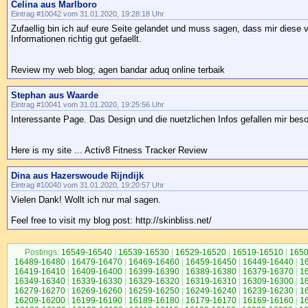
Celina aus Marlboro
Eintrag #10042 vom 31.01.2020, 19:28:18 Uhr
Zufaellig bin ich auf eure Seite gelandet und muss sagen, dass mir diese
Informationen richtig gut gefaellt.
Review my web blog; agen bandar aduq online terbaik
Stephan aus Waarde
Eintrag #10041 vom 31.01.2020, 19:25:56 Uhr
Interessante Page. Das Design und die nuetzlichen Infos gefallen mir bes
Here is my site ... Activ8 Fitness Tracker Review
Dina aus Hazerswoude Rijndijk
Eintrag #10040 vom 31.01.2020, 19:20:57 Uhr
Vielen Dank! Wollt ich nur mal sagen.
Feel free to visit my blog post: http://skinbliss.net/
Postings:
16549-16540
|
16539-16530
|
16529-16520
|
16519-16510
|
1650
16489-16480
|
16479-16470
|
16469-16460
|
16459-16450
|
16449-16440
|
1
16419-16410
|
16409-16400
|
16399-16390
|
16389-16380
|
16379-16370
|
1
16349-16340
|
16339-16330
|
16329-16320
|
16319-16310
|
16309-16300
|
1
16279-16270
|
16269-16260
|
16259-16250
|
16249-16240
|
16239-16230
|
1
16209-16200
|
16199-16190
|
16189-16180
|
16179-16170
|
16169-16160
|
1