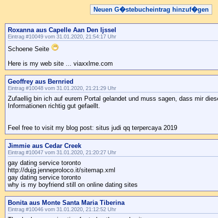
Neuen G�stebucheintrag hinzuf�gen
Roxanna aus Capelle Aan Den Ijssel
Eintrag #10049 vom 31.01.2020, 21:54:17 Uhr
Schoene Seite
Here is my web site ... viaxxlme.com
Geoffrey aus Bernried
Eintrag #10048 vom 31.01.2020, 21:21:29 Uhr
Zufaellig bin ich auf eurem Portal gelandet und muss sagen, dass mir di
Informationen richtig gut gefaellt.
Feel free to visit my blog post: situs judi qq terpercaya 2019
Jimmie aus Cedar Creek
Eintrag #10047 vom 31.01.2020, 21:20:27 Uhr
gay dating service toronto
http://dujg.jenneproloco.it/sitemap.xml
gay dating service toronto
why is my boyfriend still on online dating sites
Bonita aus Monte Santa Maria Tiberina
Eintrag #10046 vom 31.01.2020, 21:12:52 Uhr