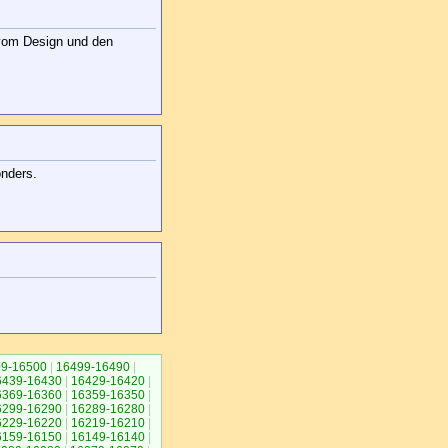
 vom Design und den
onders.
9-16500
|
16499-16490
|
6439-16430
|
16429-16420
|
6369-16360
|
16359-16350
|
6299-16290
|
16289-16280
|
6229-16220
|
16219-16210
|
6159-16150
|
16149-16140
|