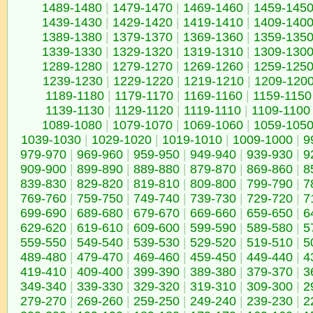
1489-1480
|
1479-1470
|
1469-1460
|
1459-145
1439-1430
|
1429-1420
|
1419-1410
|
1409-140
1389-1380
|
1379-1370
|
1369-1360
|
1359-135
1339-1330
|
1329-1320
|
1319-1310
|
1309-130
1289-1280
|
1279-1270
|
1269-1260
|
1259-125
1239-1230
|
1229-1220
|
1219-1210
|
1209-120
1189-1180
|
1179-1170
|
1169-1160
|
1159-1150
1139-1130
|
1129-1120
|
1119-1110
|
1109-1100
1089-1080
|
1079-1070
|
1069-1060
|
1059-105
1039-1030
|
1029-1020
|
1019-1010
|
1009-1000
|
9
979-970
|
969-960
|
959-950
|
949-940
|
939-930
|
9
909-900
|
899-890
|
889-880
|
879-870
|
869-860
|
8
839-830
|
829-820
|
819-810
|
809-800
|
799-790
|
7
769-760
|
759-750
|
749-740
|
739-730
|
729-720
|
7
699-690
|
689-680
|
679-670
|
669-660
|
659-650
|
6
629-620
|
619-610
|
609-600
|
599-590
|
589-580
|
5
559-550
|
549-540
|
539-530
|
529-520
|
519-510
|
5
489-480
|
479-470
|
469-460
|
459-450
|
449-440
|
4
419-410
|
409-400
|
399-390
|
389-380
|
379-370
|
3
349-340
|
339-330
|
329-320
|
319-310
|
309-300
|
2
279-270
|
269-260
|
259-250
|
249-240
|
239-230
|
2