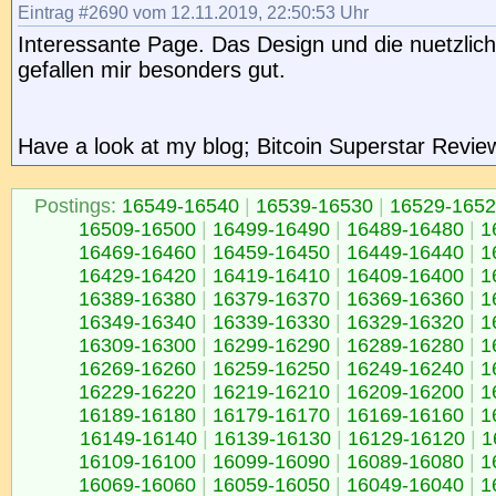
Eintrag #2690 vom 12.11.2019, 22:50:53 Uhr
Interessante Page. Das Design und die nuetzlic
gefallen mir besonders gut.
Have a look at my blog; Bitcoin Superstar Revie
Postings:
16549-16540
|
16539-16530
|
16529-165
16509-16500
|
16499-16490
|
16489-16480
|
1
16469-16460
|
16459-16450
|
16449-16440
|
1
16429-16420
|
16419-16410
|
16409-16400
|
1
16389-16380
|
16379-16370
|
16369-16360
|
1
16349-16340
|
16339-16330
|
16329-16320
|
1
16309-16300
|
16299-16290
|
16289-16280
|
1
16269-16260
|
16259-16250
|
16249-16240
|
1
16229-16220
|
16219-16210
|
16209-16200
|
1
16189-16180
|
16179-16170
|
16169-16160
|
1
16149-16140
|
16139-16130
|
16129-16120
|
1
16109-16100
|
16099-16090
|
16089-16080
|
1
16069-16060
|
16059-16050
|
16049-16040
|
1