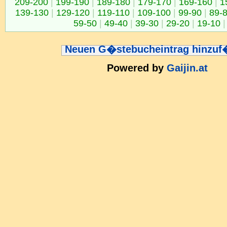
209-200
|
199-190
|
189-180
|
179-170
|
169-160
|
1
139-130
|
129-120
|
119-110
|
109-100
|
99-90
|
89-
59-50
|
49-40
|
39-30
|
29-20
|
19-10
|
Neuen G�stebucheintrag hinzu
Powered by
Gaijin.at