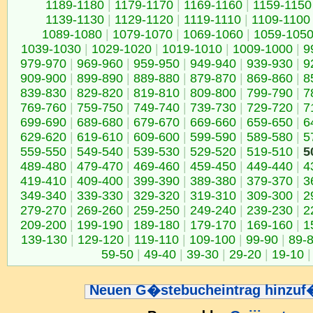
1189-1180
|
1179-1170
|
1169-1160
|
1159-1150
1139-1130
|
1129-1120
|
1119-1110
|
1109-1100
1089-1080
|
1079-1070
|
1069-1060
|
1059-105
1039-1030
|
1029-1020
|
1019-1010
|
1009-1000
|
9
979-970
|
969-960
|
959-950
|
949-940
|
939-930
|
9
909-900
|
899-890
|
889-880
|
879-870
|
869-860
|
8
839-830
|
829-820
|
819-810
|
809-800
|
799-790
|
7
769-760
|
759-750
|
749-740
|
739-730
|
729-720
|
7
699-690
|
689-680
|
679-670
|
669-660
|
659-650
|
6
629-620
|
619-610
|
609-600
|
599-590
|
589-580
|
5
559-550
|
549-540
|
539-530
|
529-520
|
519-510
|
5
489-480
|
479-470
|
469-460
|
459-450
|
449-440
|
4
419-410
|
409-400
|
399-390
|
389-380
|
379-370
|
3
349-340
|
339-330
|
329-320
|
319-310
|
309-300
|
2
279-270
|
269-260
|
259-250
|
249-240
|
239-230
|
2
209-200
|
199-190
|
189-180
|
179-170
|
169-160
|
1
139-130
|
129-120
|
119-110
|
109-100
|
99-90
|
89-
59-50
|
49-40
|
39-30
|
29-20
|
19-10
|
Neuen G�stebucheintrag hinzu