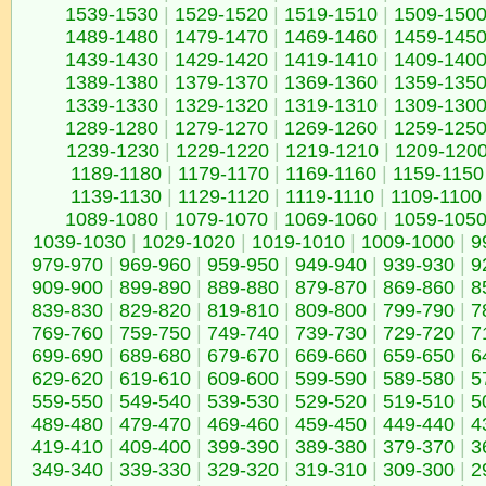
1539-1530
|
1529-1520
|
1519-1510
|
1509-150
1489-1480
|
1479-1470
|
1469-1460
|
1459-145
1439-1430
|
1429-1420
|
1419-1410
|
1409-140
1389-1380
|
1379-1370
|
1369-1360
|
1359-135
1339-1330
|
1329-1320
|
1319-1310
|
1309-130
1289-1280
|
1279-1270
|
1269-1260
|
1259-125
1239-1230
|
1229-1220
|
1219-1210
|
1209-120
1189-1180
|
1179-1170
|
1169-1160
|
1159-1150
1139-1130
|
1129-1120
|
1119-1110
|
1109-1100
1089-1080
|
1079-1070
|
1069-1060
|
1059-105
1039-1030
|
1029-1020
|
1019-1010
|
1009-1000
|
9
979-970
|
969-960
|
959-950
|
949-940
|
939-930
|
9
909-900
|
899-890
|
889-880
|
879-870
|
869-860
|
8
839-830
|
829-820
|
819-810
|
809-800
|
799-790
|
7
769-760
|
759-750
|
749-740
|
739-730
|
729-720
|
7
699-690
|
689-680
|
679-670
|
669-660
|
659-650
|
6
629-620
|
619-610
|
609-600
|
599-590
|
589-580
|
5
559-550
|
549-540
|
539-530
|
529-520
|
519-510
|
5
489-480
|
479-470
|
469-460
|
459-450
|
449-440
|
4
419-410
|
409-400
|
399-390
|
389-380
|
379-370
|
3
349-340
|
339-330
|
329-320
|
319-310
|
309-300
|
2