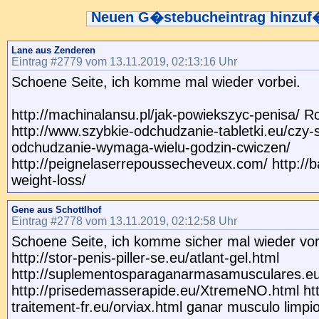
Neuen G�stebucheintrag hinzu
Lane aus Zenderen
Eintrag #2779 vom 13.11.2019, 02:13:16 Uhr
Schoene Seite, ich komme mal wieder vorbei.
http://machinalansu.pl/jak-powiekszyc-penisa/ R
http://www.szybkie-odchudzanie-tabletki.eu/czy-
odchudzanie-wymaga-wielu-godzin-cwiczen/
http://peignelaserrepoussecheveux.com/ http://ba
weight-loss/
Gene aus Schottlhof
Eintrag #2778 vom 13.11.2019, 02:12:58 Uhr
Schoene Seite, ich komme sicher mal wieder vor
http://stor-penis-piller-se.eu/atlant-gel.html
http://suplementosparaganarmasamusculares.eu
http://prisedemasserapide.eu/XtremeNO.html htt
traitement-fr.eu/orviax.html ganar musculo limpi