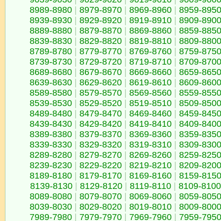
8989-8980
|
8979-8970
|
8969-8960
|
8959-895
8939-8930
|
8929-8920
|
8919-8910
|
8909-890
8889-8880
|
8879-8870
|
8869-8860
|
8859-885
8839-8830
|
8829-8820
|
8819-8810
|
8809-880
8789-8780
|
8779-8770
|
8769-8760
|
8759-875
8739-8730
|
8729-8720
|
8719-8710
|
8709-870
8689-8680
|
8679-8670
|
8669-8660
|
8659-865
8639-8630
|
8629-8620
|
8619-8610
|
8609-860
8589-8580
|
8579-8570
|
8569-8560
|
8559-855
8539-8530
|
8529-8520
|
8519-8510
|
8509-850
8489-8480
|
8479-8470
|
8469-8460
|
8459-845
8439-8430
|
8429-8420
|
8419-8410
|
8409-840
8389-8380
|
8379-8370
|
8369-8360
|
8359-835
8339-8330
|
8329-8320
|
8319-8310
|
8309-830
8289-8280
|
8279-8270
|
8269-8260
|
8259-825
8239-8230
|
8229-8220
|
8219-8210
|
8209-820
8189-8180
|
8179-8170
|
8169-8160
|
8159-815
8139-8130
|
8129-8120
|
8119-8110
|
8109-8100
8089-8080
|
8079-8070
|
8069-8060
|
8059-805
8039-8030
|
8029-8020
|
8019-8010
|
8009-800
7989-7980
|
7979-7970
|
7969-7960
|
7959-795