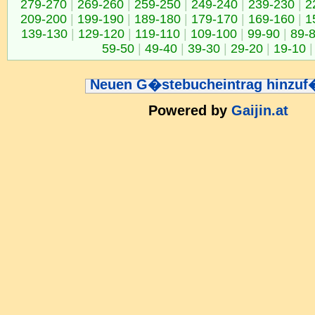
279-270
|
269-260
|
259-250
|
249-240
|
239-230
|
2
209-200
|
199-190
|
189-180
|
179-170
|
169-160
|
1
139-130
|
129-120
|
119-110
|
109-100
|
99-90
|
89-
59-50
|
49-40
|
39-30
|
29-20
|
19-10
|
Neuen G�stebucheintrag hinzu
Powered by
Gaijin.at