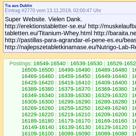
Tia aus Dublin
Eintrag #2770 vom 13.11.2019, 02:00:47 Uhr
Super Website. Vielen Dank.
http://erektionstabletter-se.eu/ http://muskelaufb
tabletten.eu/Titanium-Whey.html http://baraita.n
http://pastillas-para-agrandar-el-pene-es.eu/beas
http://najlepszetabletkinamase.eu/Nutrigo-Lab-R
Postings:
16549-16540
|
16539-16530
|
16529-165
16509-16500
|
16499-16490
|
16489-16480
|
1
16469-16460
|
16459-16450
|
16449-16440
|
1
16429-16420
|
16419-16410
|
16409-16400
|
1
16389-16380
|
16379-16370
|
16369-16360
|
1
16349-16340
|
16339-16330
|
16329-16320
|
1
16309-16300
|
16299-16290
|
16289-16280
|
1
16269-16260
|
16259-16250
|
16249-16240
|
1
16229-16220
|
16219-16210
|
16209-16200
|
1
16189-16180
|
16179-16170
|
16169-16160
|
1
16149-16140
|
16139-16130
|
16129-16120
|
1
16109-16100
|
16099-16090
|
16089-16080
|
1